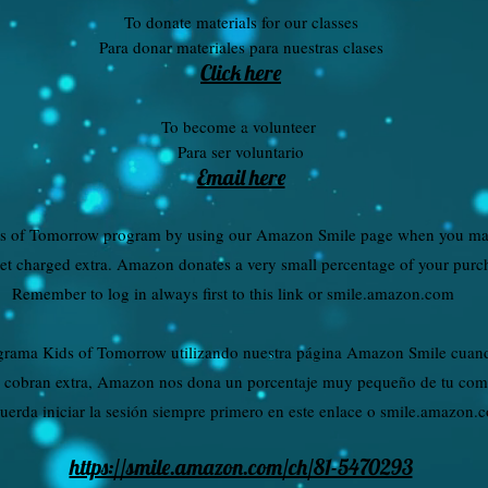
To donate materials for our classes
Para donar materiales para nuestras clases
Click here
To become a volunteer
Para ser voluntario
Email here
ds of Tomorrow program by using our Amazon Smile page when you ma
et charged extra. Amazon donates a very small percentage of your purc
Remember to log in always first to this link or smile.amazon.com
ama Kids of Tomorrow utilizando nuestra página Amazon Smile cuando
 cobran extra, Amazon nos dona un porcentaje muy pequeño de tu co
uerda iniciar la sesión siempre primero en este enlace o smile.amazon.
https://smile.amazon.com/ch/81-5470293