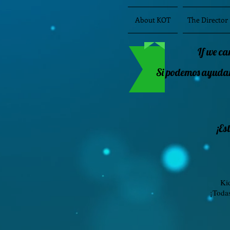
About KOT
The Director
If we ca
Si podemos ayudar 
¡Es
Ki
¡Toda