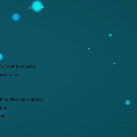
ke your purchases.
hase to us.
 realices tus compras.
mpra.
com