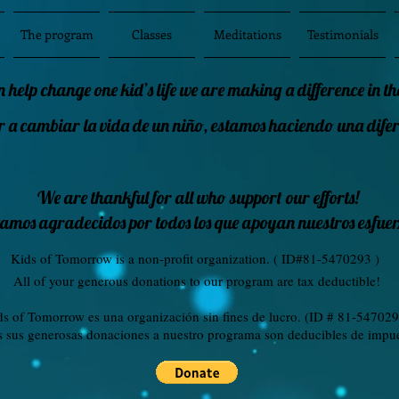
The program
Classes
Meditations
Testimonials
n help change one kid’s life we are making a difference in t
a cambiar la vida de un niño, estamos haciendo una difer
We are thankful for all who support our efforts!
tamos agradecidos por todos los que apoyan nuestros esfuer
Kids of Tomorrow is a non-proﬁt organization. ( ID#81-5470293 )
All of your generous donations to our program are tax deductible!
ds of Tomorrow es una organización sin fines de lucro. (ID # 81-54702
s sus generosas donaciones a nuestro programa son deducibles de impu