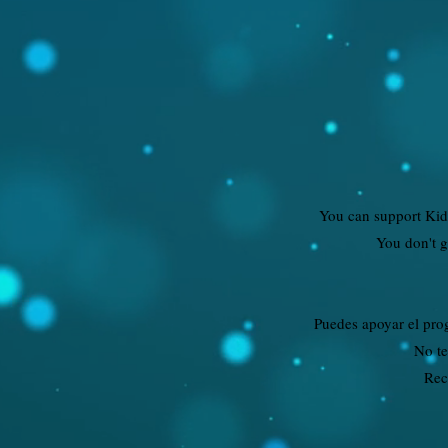
You can support Ki
You don't g
Puedes apoyar el progr
No te
Rec