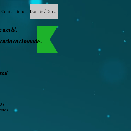
Contact info
Donate / Donar
he world.
encia en el mundo.
zos!
93)
estos!